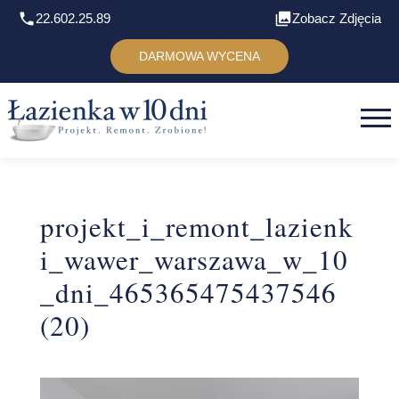
22.602.25.89
Zobacz Zdjęcia
DARMOWA WYCENA
projekt_i_remont_lazienk
i_wawer_warszawa_w_10
_dni_465365475437546
(20)