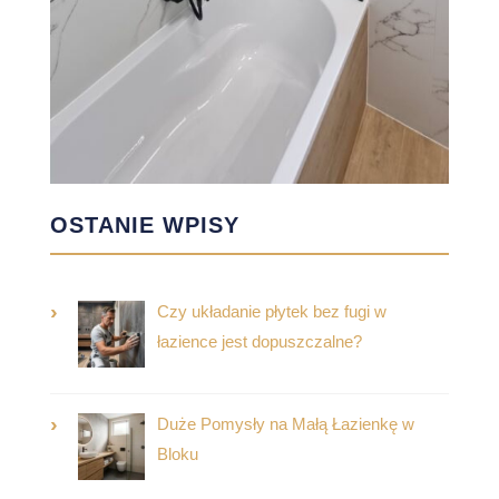
OSTANIE WPISY
Czy układanie płytek bez fugi w
łazience jest dopuszczalne?
Duże Pomysły na Małą Łazienkę w
Bloku