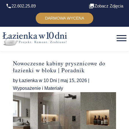
22.602.25.89
Zobacz Zdjęcia
DARMOWA WYCENA
Nowoczesne kabiny prysznicowe do
łazienki w bloku | Poradnik
by
Łazienka w 10 Dni
|
maj 15, 2026
|
Wyposażenie i Materiały