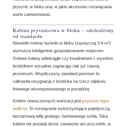
prysznic w bloku oraz w jakie akcesoria i rozwiązania
warto zainwestować.
Kabina prysznicowa w bloku
– odchodzimy
od standardu
Niewielki metraż łazienki w bloku (zazwyczaj 3-4 m²)
wymusza inteligentne gospodarowanie miejscem.
Gotowe kabiny półokrągłe czy kwadratowe z wysokim
brodzikiem wizualnie zagracają i tak już ciasną
przestrzeń. Współczesny standard premium to
całkowita rezygnacja z brodzika na rzecz odpływu
liniowego wkomponowanego w posadzkę.
Królem nowoczesnych aranżacji jest
prysznic typu
walk-in
. To rozwiązanie wykorzystujące pojedynczą,
bezramową taflę grubego, hartowanego szkła. Taka
kabina nie posiada drzwi, zawiasów ani uszczelek, w