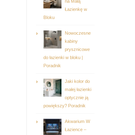
na Małą
Łazienkę w
Bloku
Nowoczesne
kabiny
prysznicowe
do łazienki w bloku |
Poradnik
Jaki kolor do
małej łazienki
optycznie ją
powiększy? Poradnik
Akwarium W
Łazience –