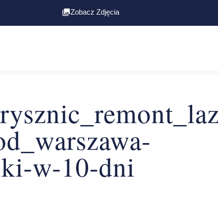
Zobacz Zdjęcia
ysznic_remont_laz
od_warszawa-
nki-w-10-dni