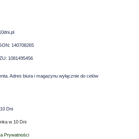
0dni.pl
GON: 140708265
ZU: 1081495456
enta. Adres biura i magazynu wyłącznie do celów
10 Dni
nka w 10 Dni
ka Prywatności