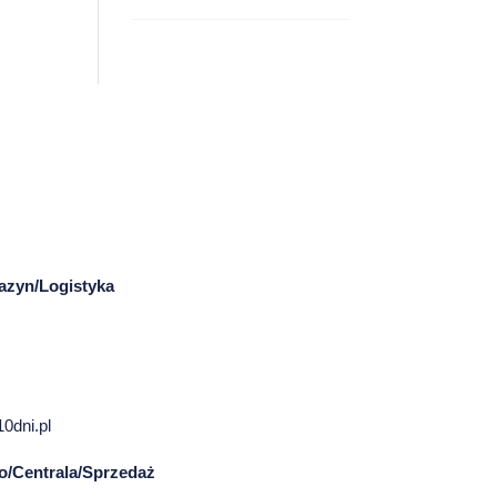
azyn/Logistyka
0dni.pl
ro/Centrala/Sprzedaż