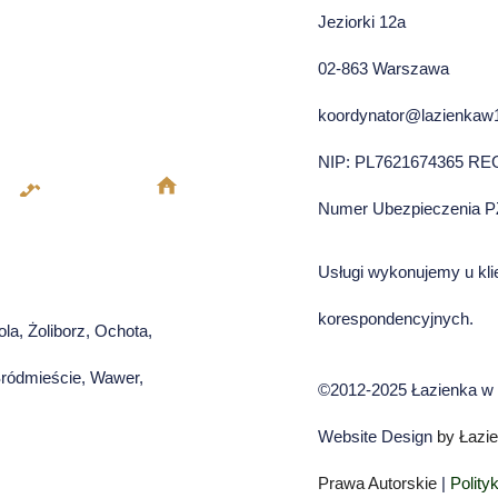
Jeziorki 12a
02-863 Warszawa
koordynator@lazienkaw1
NIP: PL7621674365 RE
Numer Ubezpieczenia P
Usługi wykonujemy u kli
korespondencyjnych.
ola, Żoliborz, Ochota,
Śródmieście, Wawer,
©2012-2025 Łazienka w 
Website Design
by Łazie
Prawa Autorskie
|
Polity