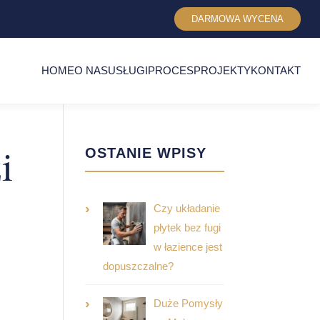
DARMOWA WYCENA
HOME
O NAS
USŁUGI
PROCES
PROJEKTY
KONTAKT
i
OSTANIE WPISY
Czy układanie
płytek bez fugi
w łazience jest
dopuszczalne?
Duże Pomysły