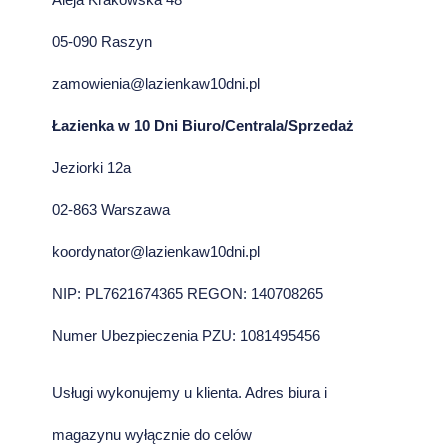
05-090 Raszyn
zamowienia@lazienkaw10dni.pl
Łazienka w 10 Dni Biuro/Centrala/Sprzedaż
Jeziorki 12a
02-863 Warszawa
koordynator@lazienkaw10dni.pl
NIP: PL7621674365 REGON: 140708265
Numer Ubezpieczenia PZU: 1081495456
Usługi wykonujemy u klienta. Adres biura i
magazynu wyłącznie do celów