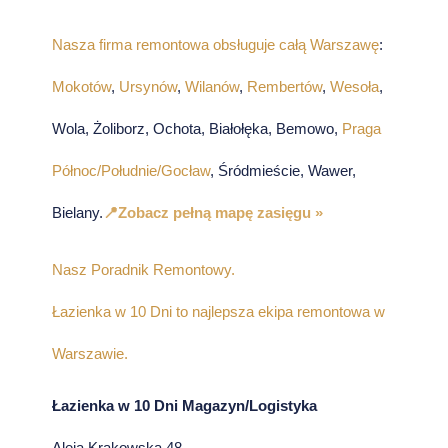
Nasza firma remontowa obsługuje całą Warszawę
:
Mokotów
,
Ursynów
,
Wilanów
,
Rembertów
,
Wesoła
,
Wola, Żoliborz, Ochota, Białołęka, Bemowo,
Praga
Północ/Południe/Gocław
, Śródmieście, Wawer,
Bielany.
📍Zobacz pełną mapę zasięgu »
Nasz Poradnik Remontowy.
Łazienka w 10 Dni to najlepsza ekipa remontowa w
Warszawie.
Łazienka w 10 Dni Magazyn/Logistyka
Aleja Krakowska 48