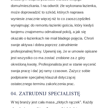
domu/mieszkania. I na odwrót: źle wykonana łazienka,
może doprowadzić to szkód, których naprawa
wyniesie znacznie więcej niż to co zaoszczędziłeś
wynajmując do remontu łazienki gościa, który kiedyś
twojemu znajomemu odmalował pokój, a jak się
okazało o łazienkach nie miał bladego pojęcia. Chroń
swoje aktywa i dobra poprzez zatrudnienie
profesjonalnej firmy. Upewnij się, że w umowie opisane
jest wszystko co ma zostać zrobione za z góry
określoną kwotę. Profesjonalista jest w stanie wycenić
swoja pracę i dać jej ramy czasowe. Zażycz sobie
podpisanie specjalnej klauzuli dotyczącej
ostatecznego terminu zakończenia prac.
04. ZATRUDNIJ SPECJALISTĘ
W tej branży jest cała masa „złotych rączek”. Każdy