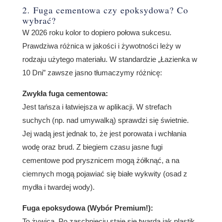
2. Fuga cementowa czy epoksydowa? Co
wybrać?
W 2026 roku kolor to dopiero połowa sukcesu.
Prawdziwa różnica w jakości i żywotności leży w
rodzaju użytego materiału. W standardzie „Łazienka w
10 Dni” zawsze jasno tłumaczymy różnicę:
Zwykła fuga cementowa:
Jest tańsza i łatwiejsza w aplikacji. W strefach
suchych (np. nad umywalką) sprawdzi się świetnie.
Jej wadą jest jednak to, że jest porowata i wchłania
wodę oraz brud. Z biegiem czasu jasne fugi
cementowe pod prysznicem mogą żółknąć, a na
ciemnych mogą pojawiać się białe wykwity (osad z
mydła i twardej wody).
Fuga epoksydowa (Wybór Premium!):
To żywica. Po zaschnięciu staje się twarda jak plastik,