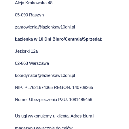
Aleja Krakowska 48
05-090 Raszyn
zamowienia@lazienkaw10dni.pl
Łazienka w 10 Dni Biuro/Centrala/Sprzedaż
Jeziorki 12a
02-863 Warszawa
koordynator@lazienkaw10dni.pl
NIP: PL7621674365 REGON: 140708265
Numer Ubezpieczenia PZU: 1081495456
Usługi wykonujemy u klienta. Adres biura i
magazynu wyłącznie do celów