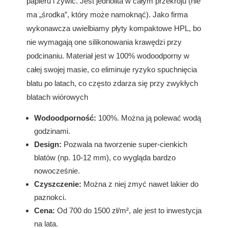
papieru i żywic. Jest jednolita w całym przekroju (nie
ma „środka”, który może namoknąć). Jako firma
wykonawcza uwielbiamy płyty kompaktowe HPL, bo
nie wymagają one silikonowania krawędzi przy
podcinaniu. Materiał jest w 100% wodoodporny w
całej swojej masie, co eliminuje ryzyko spuchnięcia
blatu po latach, co często zdarza się przy zwykłych
blatach wiórowych
Wodoodporność:
100%. Można ją polewać wodą
godzinami.
Design:
Pozwala na tworzenie super-cienkich
blatów (np. 10-12 mm), co wygląda bardzo
nowocześnie.
Czyszczenie:
Można z niej zmyć nawet lakier do
paznokci.
Cena:
Od 700 do 1500 zł/m², ale jest to inwestycja
na lata.