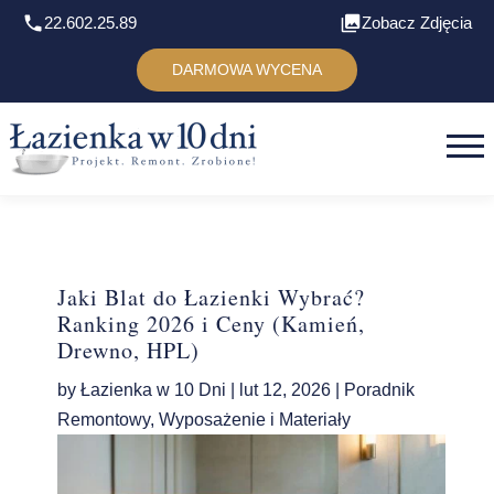
22.602.25.89
Zobacz Zdjęcia
DARMOWA WYCENA
Jaki Blat do Łazienki Wybrać?
Ranking 2026 i Ceny (Kamień,
Drewno, HPL)
by
Łazienka w 10 Dni
|
lut 12, 2026
|
Poradnik
Remontowy
,
Wyposażenie i Materiały