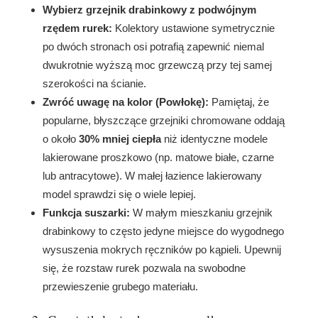
Wybierz grzejnik drabinkowy z podwójnym
rzędem rurek:
Kolektory ustawione symetrycznie
po dwóch stronach osi potrafią zapewnić niemal
dwukrotnie wyższą moc grzewczą przy tej samej
szerokości na ścianie.
Zwróć uwagę na kolor (Powłokę):
Pamiętaj, że
popularne, błyszczące grzejniki chromowane oddają
o około
30% mniej ciepła
niż identyczne modele
lakierowane proszkowo (np. matowe białe, czarne
lub antracytowe). W małej łazience lakierowany
model sprawdzi się o wiele lepiej.
Funkcja suszarki:
W małym mieszkaniu grzejnik
drabinkowy to często jedyne miejsce do wygodnego
wysuszenia mokrych ręczników po kąpieli. Upewnij
się, że rozstaw rurek pozwala na swobodne
przewieszenie grubego materiału.