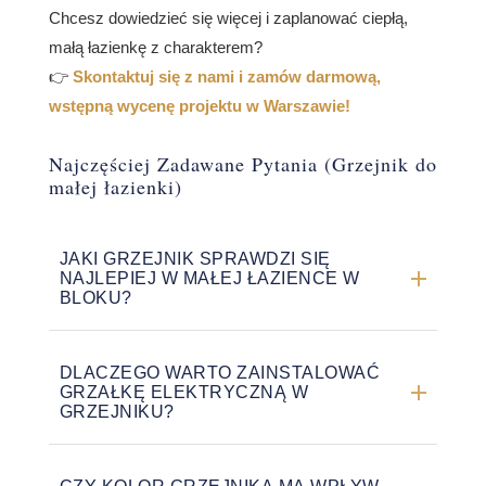
Chcesz dowiedzieć się więcej i zaplanować ciepłą,
małą łazienkę z charakterem?
👉
Skontaktuj się z nami i zamów darmową,
wstępną wycenę projektu w Warszawie!
Najczęściej Zadawane Pytania (Grzejnik do
małej łazienki)
JAKI GRZEJNIK SPRAWDZI SIĘ
NAJLEPIEJ W MAŁEJ ŁAZIENCE W
BLOKU?
Najlepiej wybrać grzejnik drabinkowy z podwójnym
rzędem rurek. Dzięki temu uzyskasz prawie
DLACZEGO WARTO ZAINSTALOWAĆ
GRZAŁKĘ ELEKTRYCZNĄ W
dwukrotnie wyższą moc grzewczą przy
GRZEJNIKU?
zachowaniu kompaktowych wymiarów na ścianie,
a na rurkach wygodnie wysuszysz ręczniki.
Grzałka elektryczna to absolutny standard.
Pozwala ona na dogrzanie łazienki i szybkie