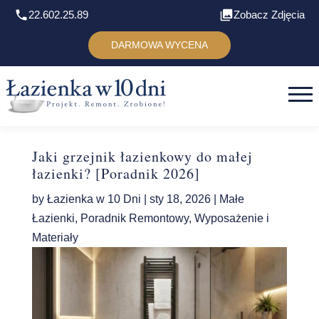
22.602.25.89
Zobacz Zdjęcia
DARMOWA WYCENA
Jaki grzejnik łazienkowy do małej
łazienki? [Poradnik 2026]
by
Łazienka w 10 Dni
|
sty 18, 2026
|
Małe
Łazienki
,
Poradnik Remontowy
,
Wyposażenie i
Materiały