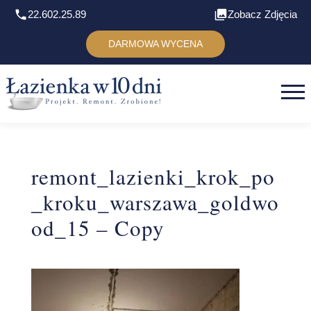
22.602.25.89
Zobacz Zdjęcia
DARMOWA WYCENA
remont_lazienki_krok_po
_kroku_warszawa_goldwo
od_15 – Copy