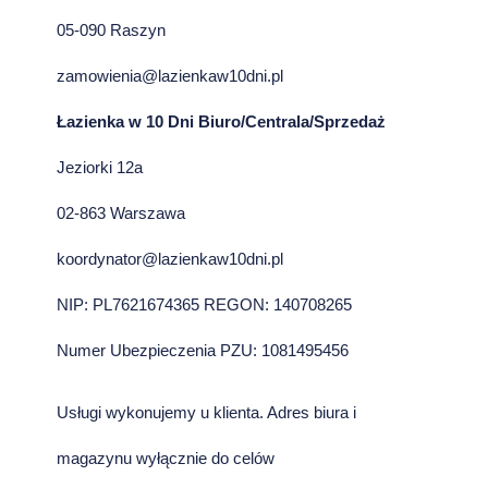
05-090 Raszyn
zamowienia@lazienkaw10dni.pl
Łazienka w 10 Dni Biuro/Centrala/Sprzedaż
Jeziorki 12a
02-863 Warszawa
koordynator@lazienkaw10dni.pl
NIP: PL7621674365 REGON: 140708265
Numer Ubezpieczenia PZU: 1081495456
Usługi wykonujemy u klienta. Adres biura i
magazynu wyłącznie do celów