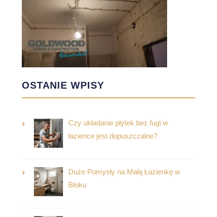
OSTANIE WPISY
Czy układanie płytek bez fugi w
łazience jest dopuszczalne?
Duże Pomysły na Małą Łazienkę w
Bloku