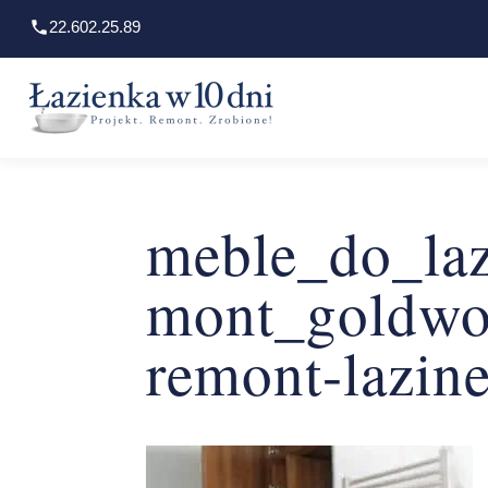
22.602.25.89
meble_do_laz
mont_goldwo
remont-lazin