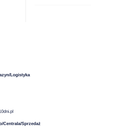
azyn/Logistyka
0dni.pl
ro/Centrala/Sprzedaż