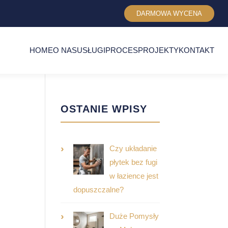
DARMOWA WYCENA
HOME
O NAS
USŁUGI
PROCES
PROJEKTY
KONTAKT
OSTANIE WPISY
Czy układanie
płytek bez fugi
w łazience jest
dopuszczalne?
Duże Pomysły