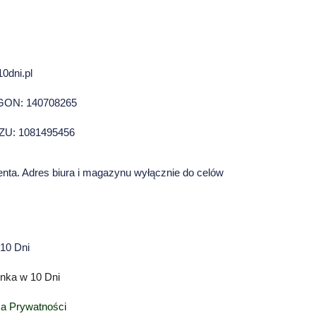
0dni.pl
GON: 140708265
ZU: 1081495456
enta. Adres biura i magazynu wyłącznie do celów
10 Dni
nka w 10 Dni
ka Prywatności