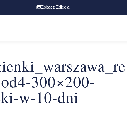
Zobacz Zdjęcia
ienki_warszawa_re
od4-300×200-
eki-w-10-dni