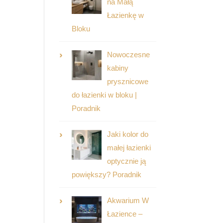
na Małą
Łazienkę w
Bloku
Nowoczesne
kabiny
prysznicowe
do łazienki w bloku |
Poradnik
Jaki kolor do
małej łazienki
optycznie ją
powiększy? Poradnik
Akwarium W
Łazience –