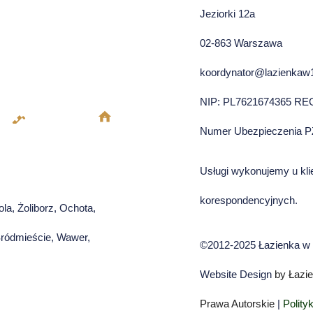
Jeziorki 12a
02-863 Warszawa
koordynator@lazienkaw1
NIP: PL7621674365 RE
Numer Ubezpieczenia P
Usługi wykonujemy u kli
korespondencyjnych.
ola, Żoliborz, Ochota,
Śródmieście, Wawer,
©2012-2025 Łazienka w 
Website Design
by Łazie
Prawa Autorskie
|
Polity